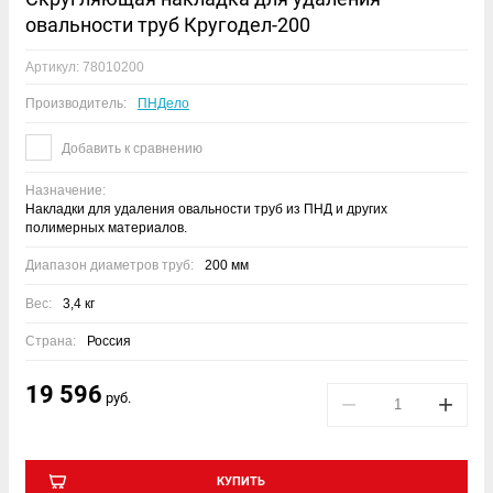
овальности труб Кругодел-200
Артикул:
78010200
Производитель:
ПНДело
Добавить к сравнению
Назначение:
Накладки для удаления овальности труб из ПНД и других
полимерных материалов.
Диапазон диаметров труб:
200 мм
Вес:
3,4 кг
Страна:
Россия
19 596
руб.
−
+
КУПИТЬ